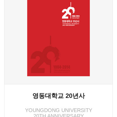
영동대학교 20년사
YOUNGDONG UNIVERSITY
20TH ANNIVERSARY