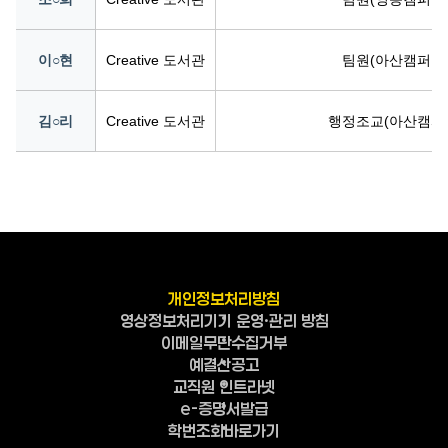
이○현
Creative 도서관
팀원(아산캠퍼스
김○리
Creative 도서관
행정조교(아산캠퍼
개인정보처리방침
영상정보처리기기 운영·관리 방침
이메일무단수집거부
예결산공고
교직원 인트라넷
e-증명서발급
학번조회바로가기