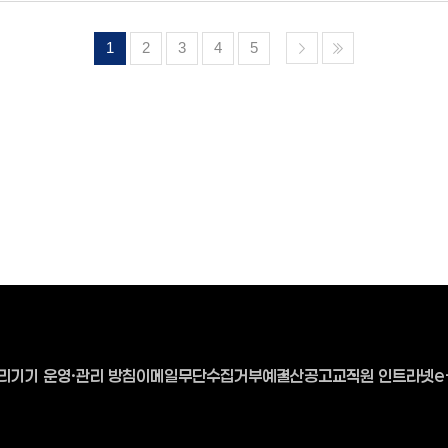
1
2
3
4
5
리기기 운영·관리 방침
이메일무단수집거부
예결산공고
교직원 인트라넷
e