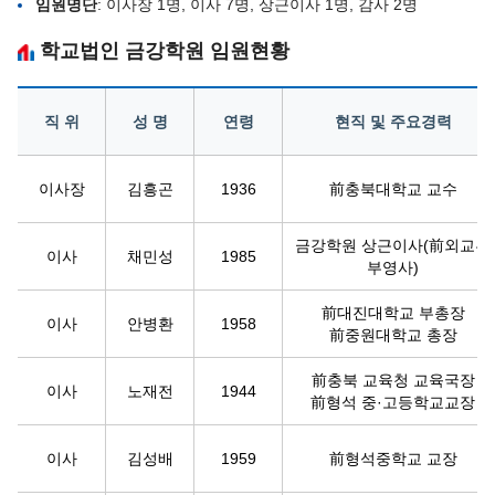
임원명단
: 이사장 1명, 이사 7명, 상근이사 1명, 감사 2명
학교법인 금강학원 임원현황
직 위
성 명
연령
현직 및 주요경력
이사장
김흥곤
1936
前충북대학교 교수
금강학원 상근이사(前외교부
이사
채민성
1985
부영사)
前대진대학교 부총장
이사
안병환
1958
前중원대학교 총장
前충북 교육청 교육국장
이사
노재전
1944
前형석 중·고등학교교장
이사
김성배
1959
前형석중학교 교장