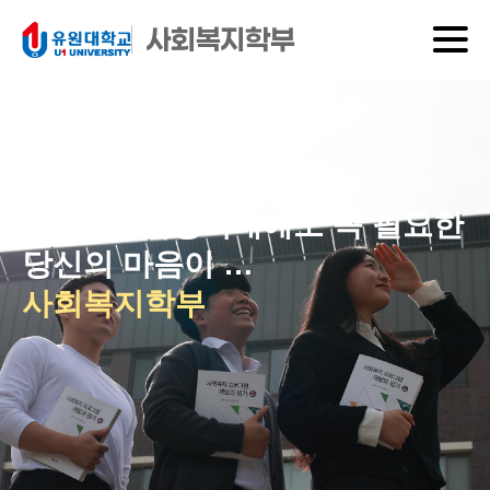
사회복지학부
DIVISION OF SOCIAL WELFARE
4차 산업혁명시대에도 꼭 필요한
당신의 마음이
복지현장에서 힘이됩니다!
사회복지학부