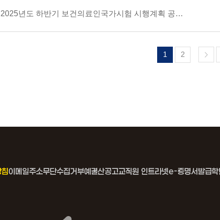
2025년도 하반기 보건의료인국가시험 시행계획 공고(보건의료정보관리사)
1
2
방침
이메일주소무단수집거부
예결산공고
교직원 인트라넷
e-증명서발급
학