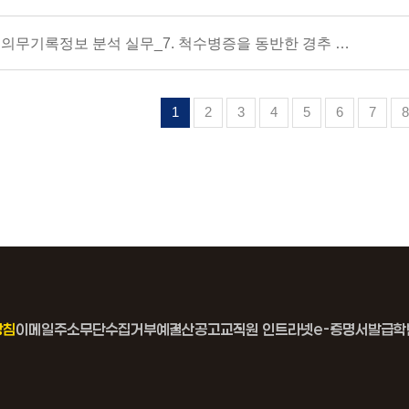
의무기록정보 분석 실무_7. 척수병증을 동반한 경추 척추증
1
2
3
4
5
6
7
8
방침
이메일주소무단수집거부
예결산공고
교직원 인트라넷
e-증명서발급
학