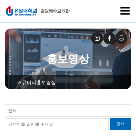
중등특수교육과
홍보영상
커뮤니티
홍보영상
전체
검색