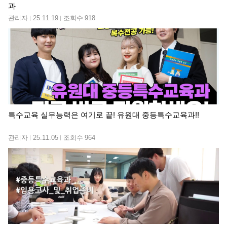
과
관리자
25.11.19
조회수
918
특수교육 실무능력은 여기로 끝! 유원대 중등특수교육과!!
관리자
25.11.05
조회수
964