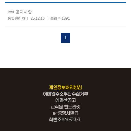
test 공지사항
통합관리자
25.12.16
조회수 1891
1
개인정보처리방침
이메일주소무단수집거부
예결산공고
교직원 인트라넷
e-증명서발급
학번조회바로가기