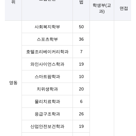
위
법
학생부(교
면접
과)
사회복지학부
50
스포츠학부
36
호텔조리베이커리학과
7
와인사이언스학과
19
스마트팜학과
10
영동
치위생학과
20
물리치료학과
6
응급구조학과
26
산업안전보건학과
19