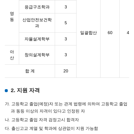
응급구조학과
3
영
동
산업안전보건학
5
과
일괄합산
60
40
자율설계학부
3
아
창의설계학부
3
산
합 계
20
2. 지원 자격
가. 고등학교 졸업(예정)자 또는 관계 법령에 의하여 고등학교 졸업
과 동등 이상의 자격이 있다고 인정된 자
나. 고등학교 졸업 자격 검정고시 합격자
다. 출신고교 계열 및 학과에 상관없이 지원 가능함