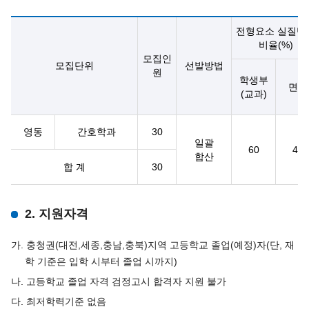
전형요소 실질반
비율(%)
모집인
모집단위
선발방법
원
학생부
면접
(교과)
영동
간호학과
30
일괄
60
40
합산
합 계
30
2. 지원자격
가. 충청권(대전,세종,충남,충북)지역 고등학교 졸업(예정)자(단, 재
학 기준은 입학 시부터 졸업 시까지)
나. 고등학교 졸업 자격 검정고시 합격자 지원 불가
다. 최저학력기준 없음