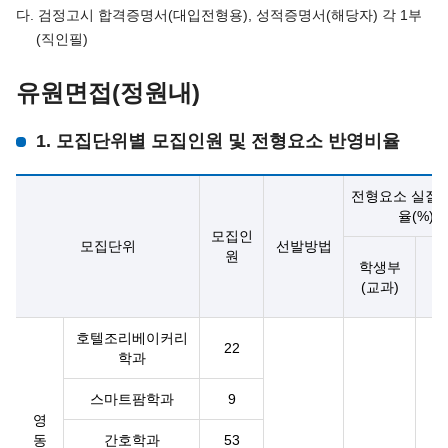
다. 검정고시 합격증명서(대입전형용), 성적증명서(해당자) 각 1부
(직인필)
유원면접(정원내)
1. 모집단위별 모집인원 및 전형요소 반영비율
전형요소 실질
율(%)
모집인
모집단위
선발방법
원
학생부
(교과)
호텔조리베이커리
22
학과
스마트팜학과
9
영
동
간호학과
53