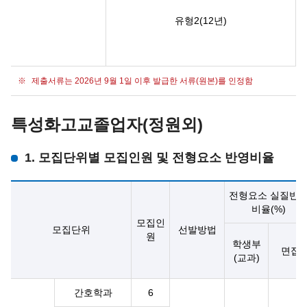
유형2(12년)
제출서류는 2026년 9월 1일 이후 발급한 서류(원본)를 인정함
특성화고교졸업자(정원외)
1. 모집단위별 모집인원 및 전형요소 반영비율
전형요소 실질반
비율(%)
모집인
모집단위
선발방법
원
학생부
면접
(교과)
간호학과
6