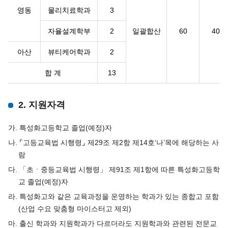
영동
물리치료학과
3
자율설계학부
2
일괄합산
60
40
아산
뷰티케어학과
2
합 계
13
2. 지원자격
가. 특성화고등학교 졸업(예정)자
나. ⌜고등교육법 시행령⌟ 제29조 제2항 제14호‘나’목에 해당하는 사
람
다. 「초ㆍ중등교육법 시행령」 제91조 제1항에 따른 특성화고등학
교 졸업(예정)자
라. 특성화고와 같은 교육과정을 운영하는 학과가 있는 종합고 포함
(산업 수요 맞춤형 마이스터고 제외)
마. 출신 학과와 지원학과가 다르더라도 지원학과와 관련된 전문교