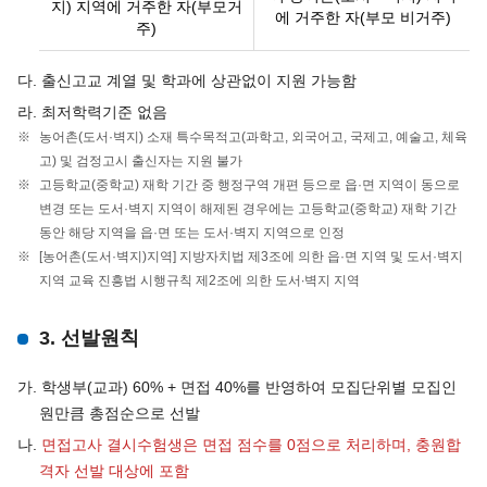
지) 지역에 거주한 자(부모거
에 거주한 자(부모 비거주)
주)
다. 출신고교 계열 및 학과에 상관없이 지원 가능함
라. 최저학력기준 없음
농어촌(도서·벽지) 소재 특수목적고(과학고, 외국어고, 국제고, 예술고, 체육
고) 및 검정고시 출신자는 지원 불가
고등학교(중학교) 재학 기간 중 행정구역 개편 등으로 읍·면 지역이 동으로
변경 또는 도서·벽지 지역이 해제된 경우에는 고등학교(중학교) 재학 기간
동안 해당 지역을 읍·면 또는 도서·벽지 지역으로 인정
[농어촌(도서·벽지)지역] 지방자치법 제3조에 의한 읍·면 지역 및 도서·벽지
지역 교육 진흥법 시행규칙 제2조에 의한 도서∙벽지 지역
3. 선발원칙
가. 학생부(교과) 60% + 면접 40%를 반영하여 모집단위별 모집인
원만큼 총점순으로 선발
나.
면접고사 결시수험생은 면접 점수를 0점으로 처리하며, 충원합
격자 선발 대상에 포함