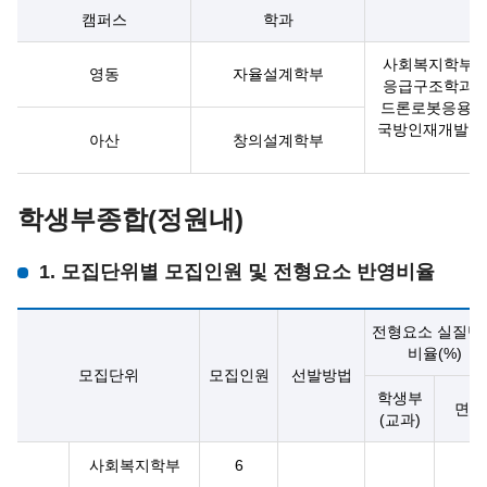
캠퍼스
학과
사회복지학부,
영동
자율설계학부
응급구조학과,
드론로봇응용학과
국방인재개발학과
아산
창의설계학부
학생부종합(정원내)
1. 모집단위별 모집인원 및 전형요소 반영비율
전형요소 실질반
비율(%)
모집단위
모집인원
선발방법
학생부
면접
(교과)
사회복지학부
6