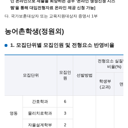
닌 온라인으로 제출을 희망하는 경우 '온라인 생성신청 시스
템'을 통해 대입전형자료 온라인 제공 신청 가능]
다. 국가보훈대상자 또는 교육지원대상자 증명서 1부
농어촌학생(정원외)
1. 모집단위별 모집인원 및 전형요소 반영비율
전형요소 실질반
비율(%)
모집인
모집단위
선발방법
원
학생부
면접
(교과)
간호학과
6
영동
물리치료학과
3
자율설계학부
2