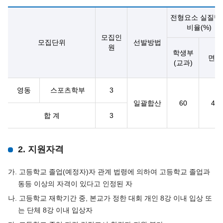
전형요소 실질반
비율(%)
모집인
모집단위
선발방법
원
학생부
면접
(교과)
영동
스포츠학부
3
일괄합산
60
40
합 계
3
2. 지원자격
가. 고등학교 졸업(예정자)자 관계 법령에 의하여 고등학교 졸업과
동등 이상의 자격이 있다고 인정된 자
나. 고등학교 재학기간 중, 본교가 정한 대회 개인 8강 이내 입상 또
는 단체 8강 이내 입상자