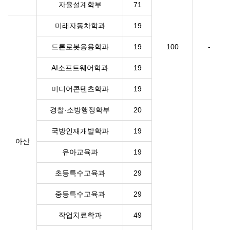
자율설계학부
71
미래자동차학과
19
드론로봇응용학과
19
100
-
AI소프트웨어학과
19
미디어콘텐츠학과
19
경찰·소방행정학부
20
국방인재개발학과
19
아산
유아교육과
19
초등특수교육과
29
중등특수교육과
29
작업치료학과
49