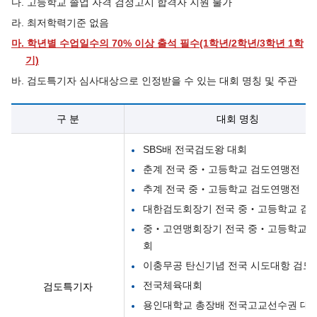
다. 고등학교 졸업 자격 검정고시 합격자 지원 불가
라. 최저학력기준 없음
마.
학년별 수업일수의 70% 이상 출석 필수(1학년/2학년/3학년 1학
기)
바. 검도특기자 심사대상으로 인정받을 수 있는 대회 명칭 및 주관
구 분
대회 명칭
SBS배 전국검도왕 대회
춘계 전국 중‧고등학교 검도연맹전
추계 전국 중‧고등학교 검도연맹전
대한검도회장기 전국 중‧고등학교 검
중‧고연맹회장기 전국 중‧고등학교 
회
이충무공 탄신기념 전국 시도대항 검도
전국체육대회
검도특기자
용인대학교 총장배 전국고교선수권 대