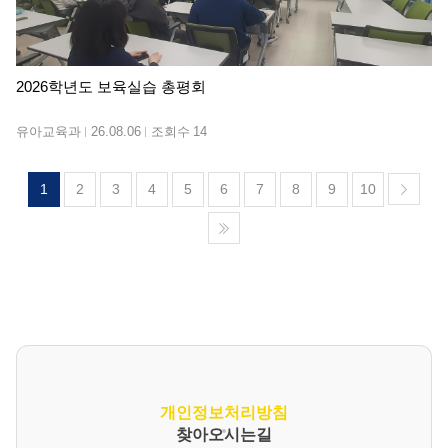
2026학년도 보육실습 총평회
유아교육과
26.08.06
조회수
14
1
2
3
4
5
6
7
8
9
10
개인정보처리방침
찾아오시는길