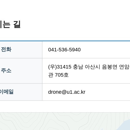
는 길
전화
041-536-5940
(우)31415 충남 아산시 음봉면 
주소
관 705호
이메일
drone@u1.ac.kr