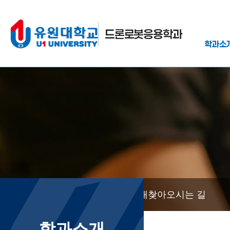
드론로봇응용학과
학과소
학과소개
찾아오시는 길
학과소개