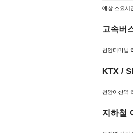
예상 소요시간 
고속버스
천안터미널 하
KTX /
천안아산역 하
지하철 