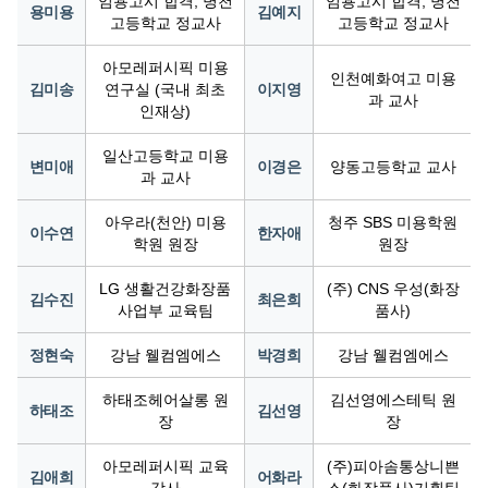
임용고시 합격, 병천
임용고시 합격, 병천
용미용
김예지
고등학교 정교사
고등학교 정교사
아모레퍼시픽 미용
인천예화여고 미용
김미송
연구실 (국내 최초
이지영
과 교사
인재상)
일산고등학교 미용
변미애
이경은
양동고등학교 교사
과 교사
아우라(천안) 미용
청주 SBS 미용학원
이수연
한자애
학원 원장
원장
LG 생활건강화장품
(주) CNS 우성(화장
김수진
최은희
사업부 교육팀
품사)
정현숙
강남 웰컴엠에스
박경희
강남 웰컴엠에스
하태조헤어살롱 원
김선영에스테틱 원
하태조
김선영
장
장
아모레퍼시픽 교육
(주)피아솜통상니쁜
김애희
어화라
강사
스(화장품사)기획팀