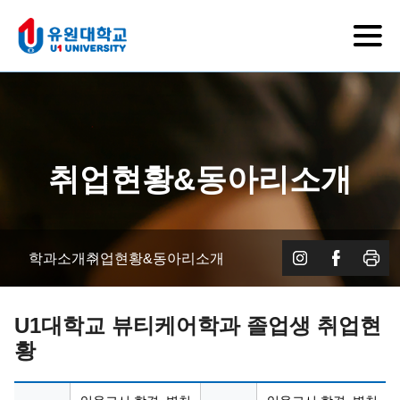
취업현황&동아리소개
학과소개
취업현황&동아리소개
U1대학교 뷰티케어학과 졸업생 취업현
황