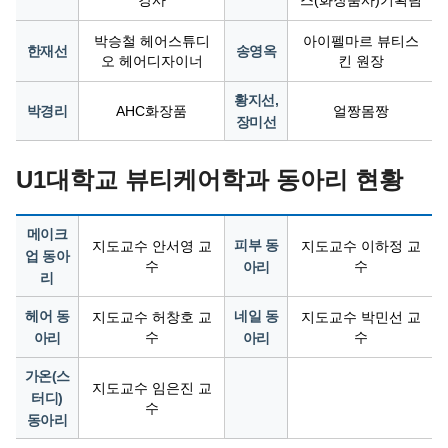
박승철 헤어스튜디
아이펠마르 뷰티스
한재선
송영옥
오 헤어디자이너
킨 원장
황지선,
박경리
AHC화장품
얼짱몸짱
장미선
U1대학교 뷰티케어학과 동아리 현황
메이크
피부 동
지도교수 안서영 교
지도교수 이하정 교
업 동아
수
수
아리
리
헤어 동
네일 동
지도교수 허창호 교
지도교수 박민선 교
수
수
아리
아리
가온(스
지도교수 임은진 교
터디)
수
동아리