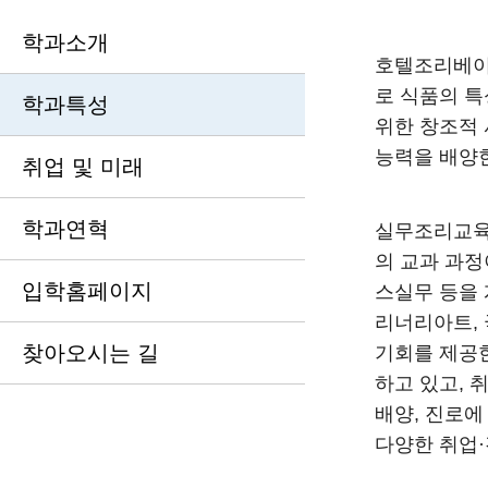
학과소개
호텔조리베이
로 식품의 특
학과특성
위한 창조적
능력을 배양
취업 및 미래
학과연혁
실무조리교육
의 교과 과
입학홈페이지
스실무 등을
리너리아트, 
찾아오시는 길
기회를 제공한
하고 있고, 
배양, 진로에
다양한 취업