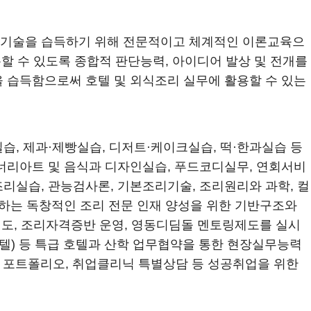
기술을 습득하기 위해 전문적이고 체계적인 이론교육으
할 수 있도록 종합적 판단능력, 아이디어 발상 및 전개를
 습득함으로써 호텔 및 외식조리 실무에 활용할 수 있는
, 제과·제빵실습, 디저트·케이크실습, 떡·한과실습 등
너리아트 및 음식과 디자인실습, 푸드코디실무, 연회서비
실습, 관능검사론, 기본조리기술, 조리원리와 과학, 컬
하는 독창적인 조리 전문 인재 양성을 위한 기반구조와
지도, 조리자격증반 운영, 영동디딤돌 멘토링제도를 실시
텔) 등 특급 호텔과 산학 업무협약을 통한 현장실무능력
나의 포트폴리오, 취업클리닉 특별상담 등 성공취업을 위한