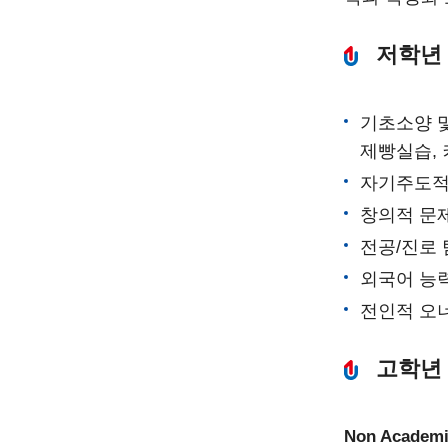
저학년
기초소양 및
제빵실습,
자기주도적
창의적 문
전공/진로 
외국어 능력
전인적 오너
고학년
Non Academic