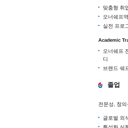
맞춤형 취업
오너쉐프역
실전 프로
Academic T
오너쉐프 전
디
브랜드 쉐프
졸업
전문성, 창의
글로벌 외
특성화 실