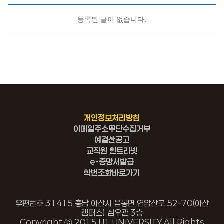
등록된 글이 없습니다.
개인정보처리방침
이메일주소무단수집거부
예결산공고
교직원 인트라넷
e-증명서발급
학번조회바로가기
우편번호 31415 충남 아산시 음봉면 연암산로 52-70(아산
캠퍼스) 심우관 3층
Copyright ⓒ 2015 U1 UNIVERSITY All Rights