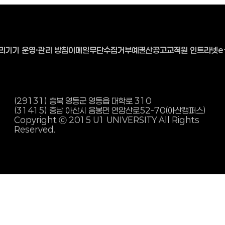
리기기 운영·관리 방침
이메일무단수집거부
예결산공고
교직원 인트라넷
e
(29131) 충북 영동군 영동읍 대학로 310
(31415) 충남 아산시 음봉면 연암산로
52-70(아산캠퍼스)
Copyright ⓒ 2015 U1 UNIVERSITY All Rights
Reserved.