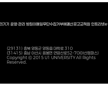
리기기 운영·관리 방침
이메일무단수집거부
예결산공고
교직원 인트라넷
e
(29131) 충북 영동군 영동읍 대학로 310
(31415) 충남 아산시 음봉면 연암산로
52-70(아산캠퍼스)
Copyright ⓒ 2015 U1 UNIVERSITY All Rights
Reserved.