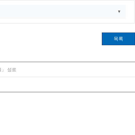
▼
목록
육」 성료