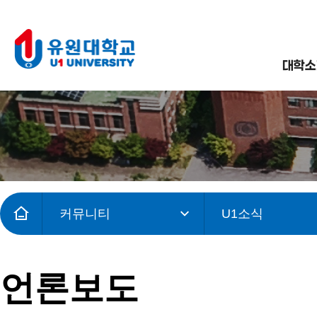
대학소
커뮤니티
U1소식
언론보도