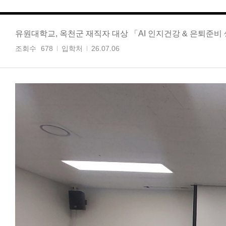
유원대학교, 옥천군 재직자 대상 「AI 인지건강 & 은퇴준
조회수
678
입학처
26.07.06