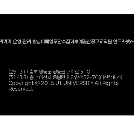
리기기 운영·관리 방침
이메일무단수집거부
예결산공고
교직원 인트라넷
e
(29131) 충북 영동군 영동읍 대학로 310
(31415) 충남 아산시 음봉면 연암산로
52-70(아산캠퍼스)
Copyright ⓒ 2015 U1 UNIVERSITY All Rights
Reserved.