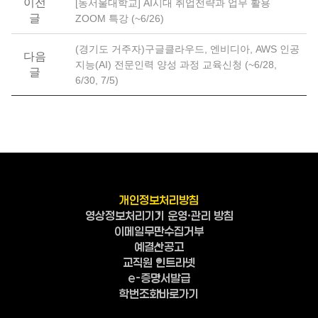
이전
[동서울대학교] AI시대 취업전략과 업무 활용
글
ZOOM 특강 (~6/26)
(경기도 거주자)구글클라우드, 엔비디아, AWS 인공
다음
지능(AI) 전문인력 양성 과정 교육신청 (~6/28,
글
6/30, 7/5)
개인정보처리방침
영상정보처리기기 운영·관리 방침
이메일무단수집거부
예결산공고
교직원 인트라넷
e-증명서발급
학번조회바로가기