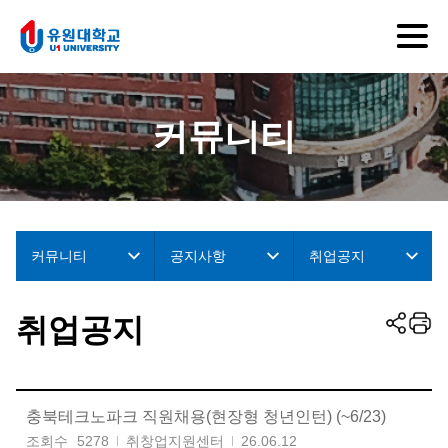
커뮤니티
커뮤니티
공지사항
취업공지
취업공지
충북테크노파크 직원채용(현장형 청년인턴) (~6/23)
조회수
5278
취창업지원센터
26.06.12