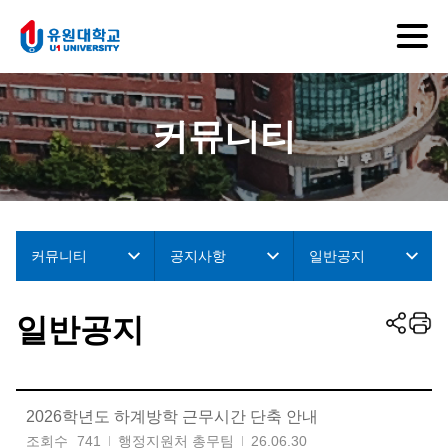
커뮤니티
커뮤니티
공지사항
일반공지
일반공지
2026학년도 하계방학 근무시간 단축 안내
조회수
741
행정지원처 총무팀
26.06.30