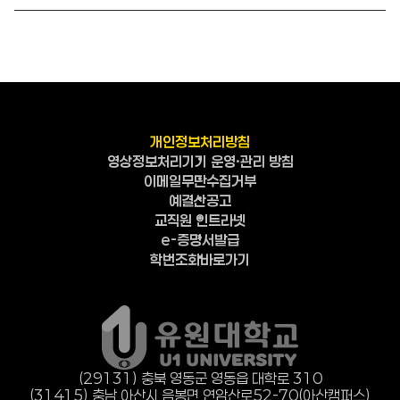
개인정보처리방침
영상정보처리기기 운영·관리 방침
이메일무단수집거부
예결산공고
교직원 인트라넷
e-증명서발급
학번조회바로가기
(29131) 충북 영동군 영동읍 대학로 310
(31415) 충남 아산시 음봉면 연암산로
52-70(아산캠퍼스)