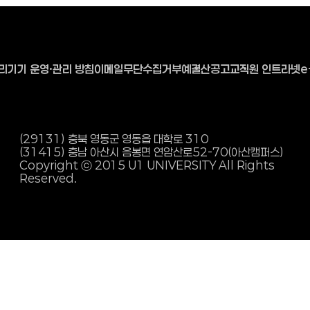
리기기 운영·관리 방침
이메일무단수집거부
예결산공고
교직원 인트라넷
e
(29131) 충북 영동군 영동읍 대학로 310
(31415) 충남 아산시 음봉면 연암산로
52-70(아산캠퍼스)
Copyright ⓒ 2015 U1 UNIVERSITY All Rights
Reserved.