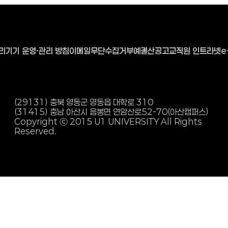
리기기 운영·관리 방침
이메일무단수집거부
예결산공고
교직원 인트라넷
e
(29131) 충북 영동군 영동읍 대학로 310
(31415) 충남 아산시 음봉면 연암산로
52-70(아산캠퍼스)
Copyright ⓒ 2015 U1 UNIVERSITY All Rights
Reserved.