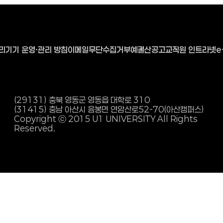
리기기 운영·관리 방침
이메일무단수집거부
예결산공고
교직원 인트라넷
e
(29131) 충북 영동군 영동읍 대학로 310
(31415) 충남 아산시 음봉면 연암산로
52-70(아산캠퍼스)
Copyright ⓒ 2015 U1 UNIVERSITY All Rights
Reserved.