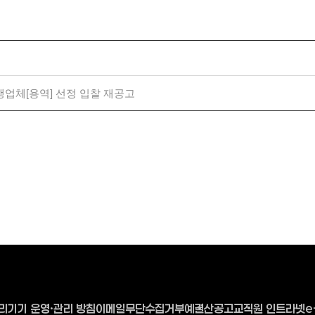
행업체[용역] 선정 입찰 재공고
리기기 운영·관리 방침
이메일무단수집거부
예결산공고
교직원 인트라넷
e