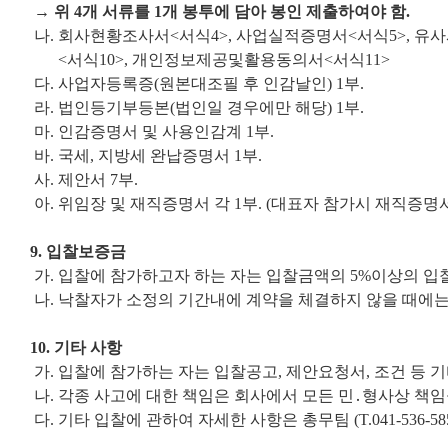
→ 위 4개 서류를 1개 봉투에 담아 봉인 제출하여야 함.
나. 회사현황조사서<서식4>, 사업실적증명서<서식5>, 유
<서식10>, 개인정보제공및활용동의서<서식11>
다. 사업자등록증(원본대조필 후 인감날인) 1부.
라. 법인등기부등본(법인일 경우에만 해당) 1부.
마. 인감증명서 및 사용인감계 1부.
바. 국세, 지방세 완납증명서 1부.
사. 제안서 7부.
아. 위임장 및 재직증명서 각 1부. (대표자 참가시 재직증명
9. 입찰보증금
가. 입찰에 참가하고자 하는 자는 입찰금액의 5%이상의 
나. 낙찰자가 소정의 기간내에 계약을 체결하지 않을 때에는
10. 기타 사항
가. 입찰에 참가하는 자는 입찰공고, 제안요청서, 조건 등
나. 각종 사고에 대한 책임은 회사에서 모든 민․형사상 책임
다. 기타 입찰에 관하여 자세한 사항은 총무팀 (T.041-536-5