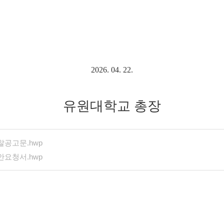
2026. 04. 22.
유원대학교 총장
찰공고문.hwp
안요청서.hwp