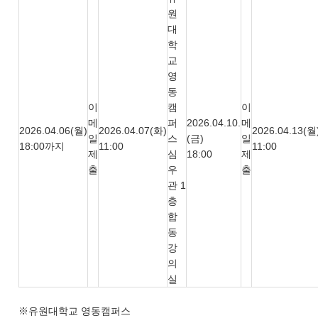
원
대
학
교
영
동
이
캠
이
메
퍼
2026.04.10.
메
2026.04.06(월)
2026.04.07(화)
2026.04.13(월
일
스
(금)
일
18:00까지
11:00
11:00
제
심
18:00
제
출
우
출
관 1
층
합
동
강
의
실
※유원대학교 영동캠퍼스