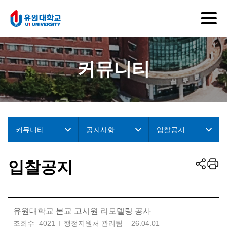
커뮤니티
커뮤니티
공지사항
입찰공지
입찰공지
유원대학교 본교 고시원 리모델링 공사
조회수
4021
행정지원처 관리팀
26.04.01