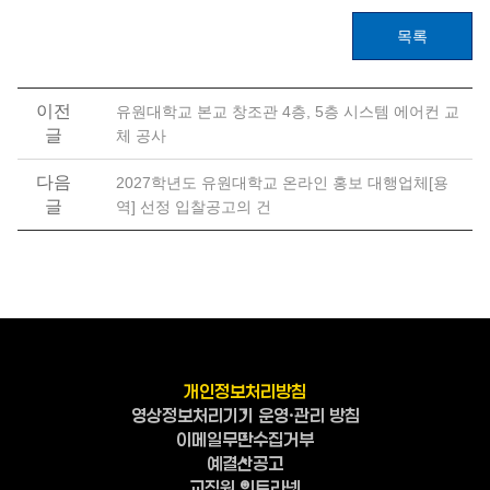
목록
이전
유원대학교 본교 창조관 4층, 5층 시스템 에어컨 교
글
체 공사
다음
2027학년도 유원대학교 온라인 홍보 대행업체[용
글
역] 선정 입찰공고의 건
개인정보처리방침
영상정보처리기기 운영·관리 방침
이메일무단수집거부
예결산공고
교직원 인트라넷