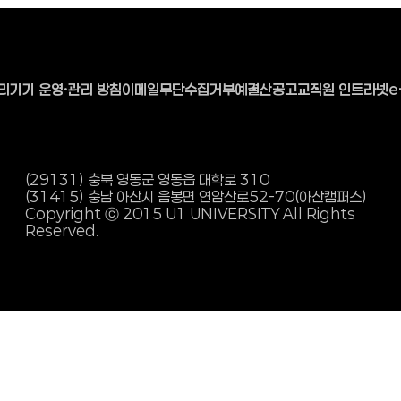
리기기 운영·관리 방침
이메일무단수집거부
예결산공고
교직원 인트라넷
e
(29131) 충북 영동군 영동읍 대학로 310
(31415) 충남 아산시 음봉면 연암산로
52-70(아산캠퍼스)
Copyright ⓒ 2015 U1 UNIVERSITY All Rights
Reserved.