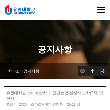
공지사항
학과소식
공지사항
유원대학교 스마트팜학과, 첨단농업 선진지 견학(2차, 익
산시)
조회수
2320
스마트팜학과 관리자
25.11.21