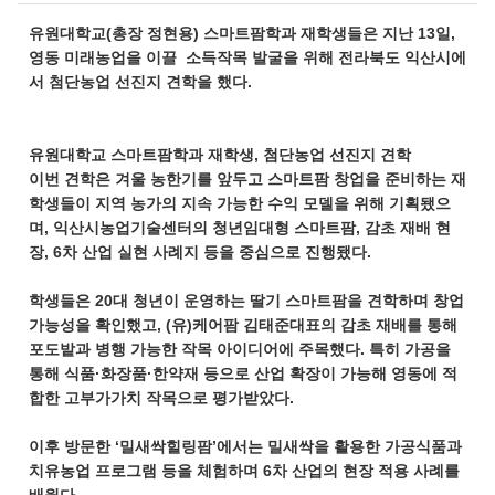
유원대학교(총장 정현용) 스마트팜학과 재학생들은 지난 13일,
영동 미래농업을 이끌 소득작목 발굴을 위해 전라북도 익산시에
서 첨단농업 선진지 견학을 했다.
유원대학교 스마트팜학과 재학생, 첨단농업 선진지 견학
이번 견학은 겨울 농한기를 앞두고 스마트팜 창업을 준비하는 재
학생들이 지역 농가의 지속 가능한 수익 모델을 위해 기획됐으
며, 익산시농업기술센터의 청년임대형 스마트팜, 감초 재배 현
장, 6차 산업 실현 사례지 등을 중심으로 진행됐다.
학생들은 20대 청년이 운영하는 딸기 스마트팜을 견학하며 창업
가능성을 확인했고, (유)케어팜 김태준대표의 감초 재배를 통해
포도밭과 병행 가능한 작목 아이디어에 주목했다. 특히 가공을
통해 식품·화장품·한약재 등으로 산업 확장이 가능해 영동에 적
합한 고부가가치 작목으로 평가받았다.
이후 방문한 ‘밀새싹힐링팜’에서는 밀새싹을 활용한 가공식품과
치유농업 프로그램 등을 체험하며 6차 산업의 현장 적용 사례를
배웠다.