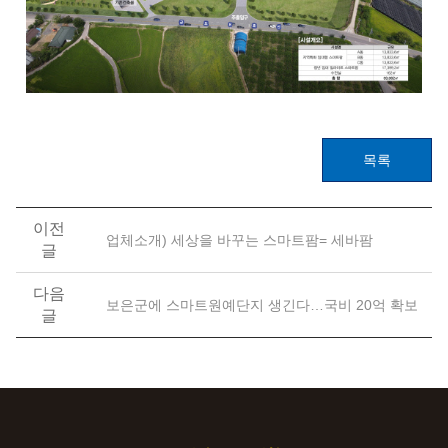
목록
이전
업체소개) 세상을 바꾸는 스마트팜= 세바팜
글
다음
보은군에 스마트원예단지 생긴다…국비 20억 확보
글