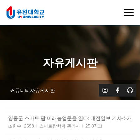
자유게시판
커뮤니티
자유게시판
영동군 스마트 팜 미래농업문을 열다: 대전일보 기사소개
조회수
2698
스마트팜학과 관리자
25.07.11