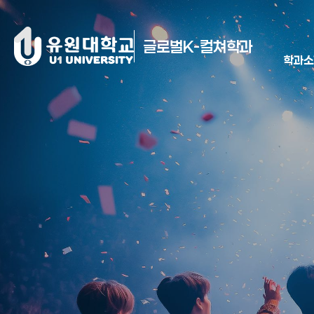
글로벌K-컬쳐학과
학과소