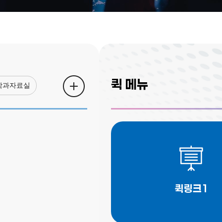
퀵 메뉴
학과자료실
퀵링크1