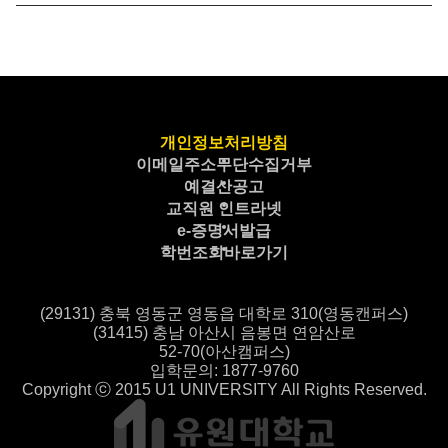
개인정보처리방침
이메일주소무단수집거부
예결산공고
교직원 인트라넷
e-증명서발급
학번조회바로가기
(29131) 충북 영동군 영동읍 대학로 310(영동캔퍼스)
(31415) 충남 아산시 음봉면 연암산로
52-70(아산캠퍼스)
입학문의: 1877-9760
Copyright ⓒ 2015 U1 UNIVERSITY All Rights Reserved.