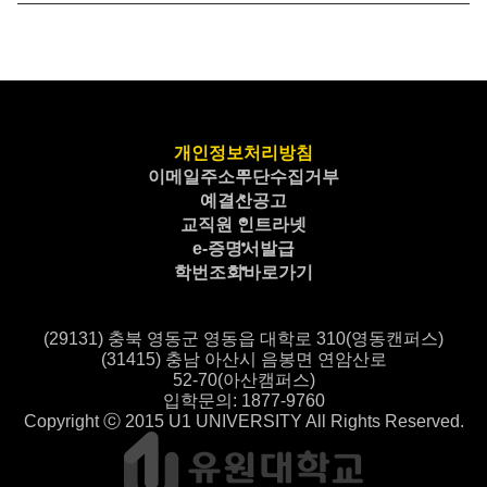
개인정보처리방침
이메일주소무단수집거부
예결산공고
교직원 인트라넷
e-증명서발급
학번조회바로가기
(29131) 충북 영동군 영동읍 대학로 310(영동캔퍼스)
(31415) 충남 아산시 음봉면 연암산로
52-70(아산캠퍼스)
입학문의: 1877-9760
Copyright ⓒ 2015 U1 UNIVERSITY All Rights Reserved.