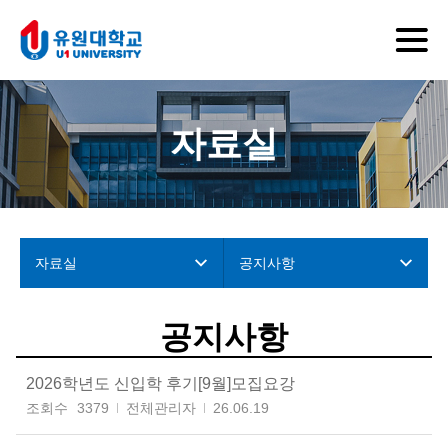
자료실
자료실
공지사항
공지사항
2026학년도 신입학 후기[9월]모집요강
조회수
3379
전체관리자
26.06.19