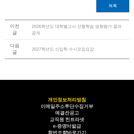
목록
이전
2026학년도 대학별고사 선행학습 영향평가 결과
글
공개
다음
2027학년도 신입학 수시모집요강
글
개인정보처리방침
이메일주소무단수집거부
예결산공고
교직원 인트라넷
e-증명서발급
학번조회바로가기