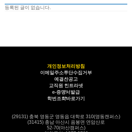
등록된 글이 없습니다.
개인정보처리방침
이메일주소무단수집거부
예결산공고
교직원 인트라넷
e-증명서발급
학번조회바로가기
(29131) 충북 영동군 영동읍 대학로 310(영동캔퍼스)
(31415) 충남 아산시 음봉면 연암산로
52-70(아산캠퍼스)