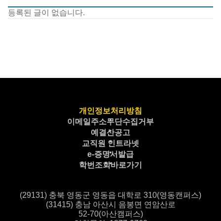
등록된 글이 없습니다.
개인정보처리방침
이메일주소무단수집거부
예결산공고
교직원 인트라넷
e-증명서발급
학번조회바로가기
(29131) 충북 영동군 영동읍 대학로 310(영동캔퍼스)
(31415) 충남 아산시 음봉면 연암산로
52-70(아산캠퍼스)