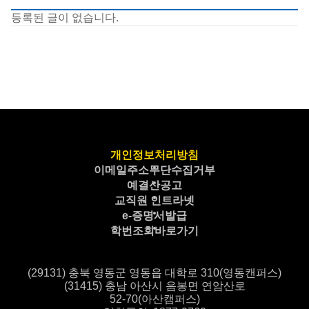
등록된 글이 없습니다.
개인정보처리방침
이메일주소무단수집거부
예결산공고
교직원 인트라넷
e-증명서발급
학번조회바로가기
(29131) 충북 영동군 영동읍 대학로 310(영동캔퍼스)
(31415) 충남 아산시 음봉면 연암산로
52-70(아산캠퍼스)