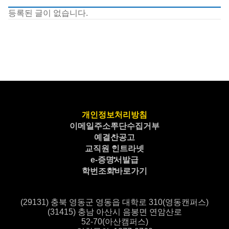
등록된 글이 없습니다.
개인정보처리방침
이메일주소무단수집거부
예결산공고
교직원 인트라넷
e-증명서발급
학번조회바로가기
(29131) 충북 영동군 영동읍 대학로 310(영동캔퍼스)
(31415) 충남 아산시 음봉면 연암산로
52-70(아산캠퍼스)