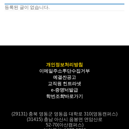
등록된 글이 없습니다.
개인정보처리방침
이메일주소무단수집거부
예결산공고
교직원 인트라넷
e-증명서발급
학번조회바로가기
(29131) 충북 영동군 영동읍 대학로 310(영동캔퍼스)
(31415) 충남 아산시 음봉면 연암산로
52-70(아산캠퍼스)