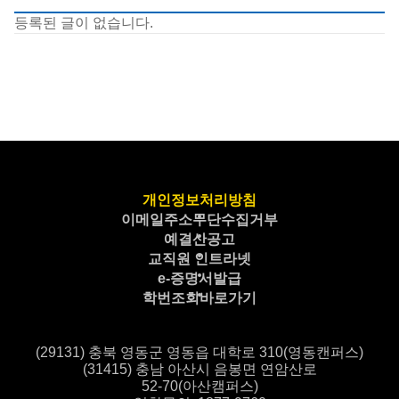
등록된 글이 없습니다.
개인정보처리방침
이메일주소무단수집거부
예결산공고
교직원 인트라넷
e-증명서발급
학번조회바로가기
(29131) 충북 영동군 영동읍 대학로 310(영동캔퍼스)
(31415) 충남 아산시 음봉면 연암산로
52-70(아산캠퍼스)