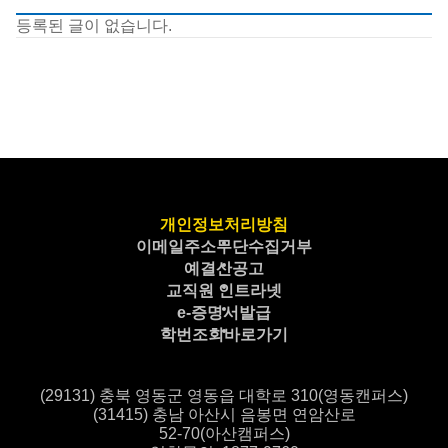
등록된 글이 없습니다.
개인정보처리방침
이메일주소무단수집거부
예결산공고
교직원 인트라넷
e-증명서발급
학번조회바로가기
(29131) 충북 영동군 영동읍 대학로 310(영동캔퍼스)
(31415) 충남 아산시 음봉면 연암산로
52-70(아산캠퍼스)