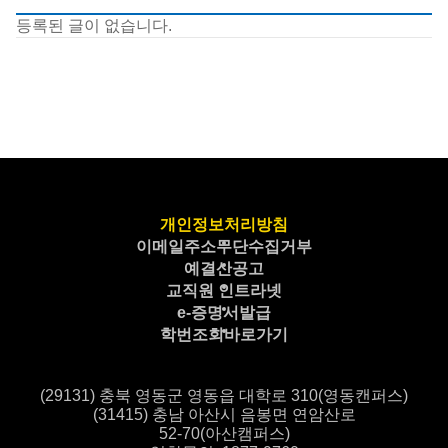
등록된 글이 없습니다.
개인정보처리방침
이메일주소무단수집거부
예결산공고
교직원 인트라넷
e-증명서발급
학번조회바로가기
(29131) 충북 영동군 영동읍 대학로 310(영동캔퍼스)
(31415) 충남 아산시 음봉면 연암산로
52-70(아산캠퍼스)