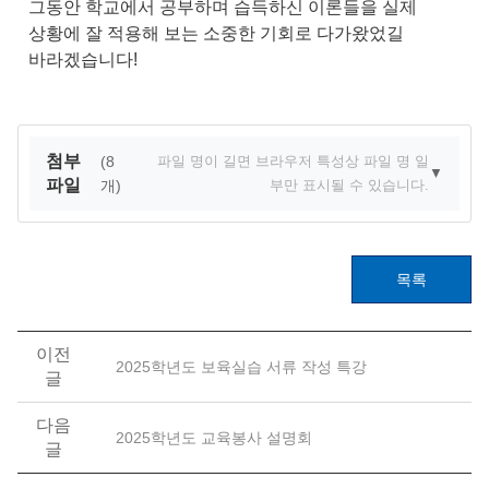
그동안 학교에서 공부하며 습득하신 이론들을 실제
상황에 잘 적용해 보는 소중한 기회로 다가왔었길
바라겠습니다!
첨부
(8
파일 명이 길면 브라우저 특성상 파일 명 일
▼
파일
개)
부만 표시될 수 있습니다.
목록
이전
2025학년도 보육실습 서류 작성 특강
글
다음
2025학년도 교육봉사 설명회
글