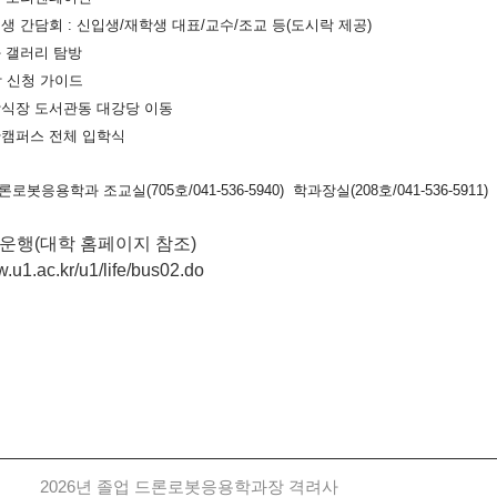
신입생 간담회 : 신입생/재학생 대표/교수/조교 등(도시락 제공)
과 갤러리 탐방
수강 신청 가이드
입학식장 도서관동 대강당 이동
아산캠퍼스 전체 입학식
론로봇응용학과 조교실(705호/041-536-5940) 학과장실(208호/041-536-5911)
 운행(대학 홈페이지 참조)
w.u1.ac.kr/u1/life/bus02.do
2026년 졸업 드론로봇응용학과장 격려사