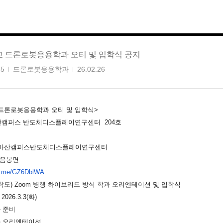
 드론로봇응용학과 오티 및 입학식 공지
35
드론로봇응용학과
26.02.26
드론로봇응용학과 오티 및 입학식>
아산캠퍼스 반도체디스플레이연구센터 204호
 아산캠퍼스반도체디스플레이연구센터
 음봉면
er.me/GZ6DblWA
도) Zoom 병행 하이브리드 방식 학과 오리엔테이션 및 입학식
26.3.3(화)
사 준비
학과 오리엔테이션