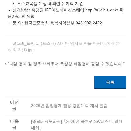
3. 우수교육생 대상 해외연수 기회 지원
- 신청방법: 충청권 ICT이노베이션스퀘어 http://ai.dicia.or.kr 회
원가입 후 신청
- 문 의: 한국표준협회 충북지역본부 043-902-2452
attach_붙임 1. (포스터) AI기반 암세포 약물 반응 데이터 분
석 외 2 (1).jpg
"파일 명이 길 경우 브라우저 특성상 파일명이 잘릴 수 있습니다."
목록
이전
2026년 임업통계 활용 경진대회 개최 알림
글
다음
[충남테크노파크]「2026년 중부권 SW테스트 경진
글
대회」