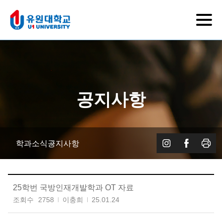
공지사항
학과소식
공지사항
25학번 국방인재개발학과 OT 자료
조회수
2758
이충희
25.01.24