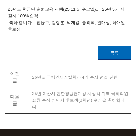
25년도 학군단 순회교육 진행(25.11.5, 수요일).... 25년 3기 지
원자 100% 합격
축하 합니다... 권윤호, 김정훈, 박재영, 송의택, 안대성, 하대일
후보생
목록
이전
26년도 국방인재개발학과 4기 수시 면접 진행
글
25년 아산시 친환경공헌대상 시상식 지역 국회의원
다음
표창 수상 임민재 후보생(3힉년) 수상을 축하합니
글
다.