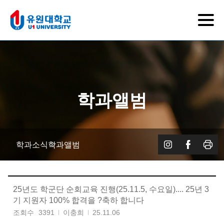
학과앨범
학과소식
학과앨범
25년도 학군단 순회교육 진행(25.11.5, 수요일).... 25년 3
기 지원자 100% 합격을 ?축하 합니다
조회수
3391
이충희
25.11.06